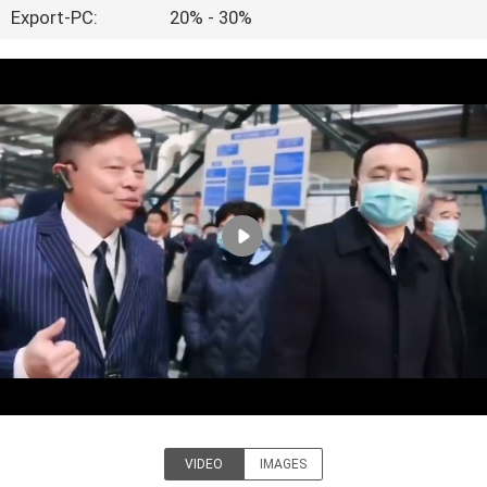
Export-PC:
20% - 30%
QUALITÄTSKONTROLLE
KONTAKT
MIT
UNS
NEUIGKEITEN
SITEMAP
PRIVACY
POLICY
VIDEO
IMAGES