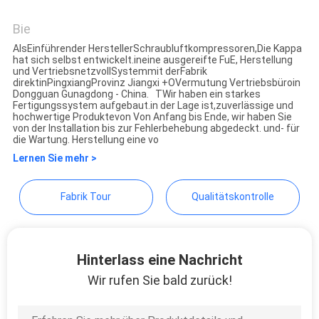
Jiangxi Kapa Gas Technology
Co.,Ltd
Bie
AlsEinführender HerstellerSchraubluftkompressoren,Die Kappa
hat sich selbst entwickelt.ineine ausgereifte FuE, Herstellung
und VertriebsnetzvollSystemmit derFabrik
direktinPingxiangProvinz Jiangxi +OVermutung Vertriebsbüroin
Dongguan Gunagdong - China. TWir haben ein starkes
Fertigungssystem aufgebaut.in der Lage ist,zuverlässige und
hochwertige Produktevon Von Anfang bis Ende, wir haben Sie
von der Installation bis zur Fehlerbehebung abgedeckt. und- für
die Wartung. Herstellung eine vo
Lernen Sie mehr >
Fabrik Tour
Qualitätskontrolle
Hinterlass eine Nachricht
Wir rufen Sie bald zurück!