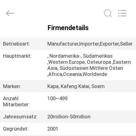
Kapa
Gas
Technology
Co.,Ltd.
All
Rights
Firmendetails
Reserved.
ZU
HAUSE
Betriebsart:
Manufacturer,Importer,Exporter,Seller
Hauptmarkt:
, Nordamerika-, Südamerikas
PRODUKTE
,Western Europe, Osteuropa ,Eastern
Asia, Südostasien Mittlere Osten
,Africa,Oceania,Worldwide
VIDEOS
Marken:
Kapa, Kafeng Kalai, Soem
Anzahl
100~499
ÜBER
Mitarbeiter:
UNS
Jahresumsatz:
20million-50million
WERKSBESICHTIGUNG
Gegründet:
2001