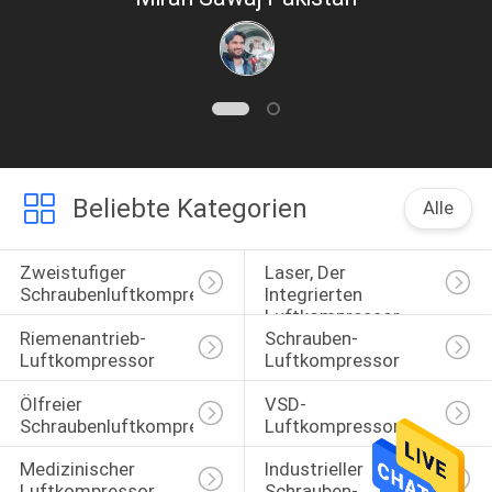
Beliebte Kategorien
Alle
Zweistufiger 
Laser, Der 
Schraubenluftkompressor
Integrierten 
Luftkompressor 
Riemenantrieb-
Schrauben-
Schneidet
Luftkompressor
Luftkompressor
Ölfreier 
VSD-
Schraubenluftkompressor
Luftkompressor
Medizinischer 
Industrieller 
Luftkompressor
Schrauben-