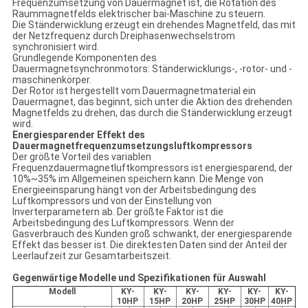
Frequenzumsetzung von Dauermagnet ist, die Rotation des
Raummagnetfelds elektrischer bai-Maschine zu steuern.
Die Ständerwicklung erzeugt ein drehendes Magnetfeld, das mit
der Netzfrequenz durch Dreiphasenwechselstrom
synchronisiert wird.
Grundlegende Komponenten des
Dauermagnetsynchronmotors: Ständerwicklungs-, -rotor- und -
maschinenkörper.
Der Rotor ist hergestellt vom Dauermagnetmaterial ein
Dauermagnet, das beginnt, sich unter die Aktion des drehenden
Magnetfelds zu drehen, das durch die Ständerwicklung erzeugt
wird.
Energiesparender Effekt des
Dauermagnetfrequenzumsetzungsluftkompressors
Der größte Vorteil des variablen
Frequenzdauermagnetluftkompressors ist energiesparend, der
10%~35% im Allgemeinen speichern kann. Die Menge von
Energieeinsparung hängt von der Arbeitsbedingung des
Luftkompressors und von der Einstellung von
Inverterparametern ab. Der größte Faktor ist die
Arbeitsbedingung des Luftkompressors. Wenn der
Gasverbrauch des Kunden groß schwankt, der energiesparende
Effekt das besser ist. Die direktesten Daten sind der Anteil der
Leerlaufzeit zur Gesamtarbeitszeit.
Gegenwärtige Modelle und Spezifikationen für Auswahl
Modell
KY-
KY-
KY-
KY-
KY-
KY-
10HP
15HP
20HP
25HP
30HP
40HP