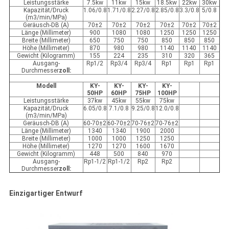
Leistungsstärke
7.5kw
11kw
15kw
18.5kw
22kw
30kw
Kapazität/Druck
1.06/0.8
1.71/0.8
2.27/0.8
2.85/0.8
3.3/0.8
5/0.8
(m3/min/MPa)
Geräusch-DB (A)
70±2
70±2
70±2
70±2
70±2
70±2
Länge (Millimeter)
900
1080
1080
1250
1250
1250
Breite (Millimeter)
650
750
750
850
850
850
Höhe (Millimeter)
870
980
980
1140
1140
1140
Gewicht (Kilogramm)
155
224
235
310
320
365
Ausgang-
Rp1/2
Rp3/4
Rp3/4
Rp1
Rp1
Rp1
Durchmesser
zoll:
Modell
KY-
KY-
KY-
KY-
50HP
60HP
75HP
100HP
Leistungsstärke
37kw
45kw
55kw
75kw
Kapazität/Druck
6.05/0.8
7.1/0.8
9.25/0.8
12.0/0.8
(m3/min/MPa)
Geräusch-DB (A)
60-70±2
60-70±2
70-76±2
70-76±2
Länge (Millimeter)
1340
1340
1900
2000
Breite (Millimeter)
1000
1000
1250
1250
Höhe (Millimeter)
1270
1270
1600
1670
Gewicht (Kilogramm)
448
500
840
970
Ausgang-
Rp1-1/2
Rp1-1/2
Rp2
Rp2
Durchmesser
zoll:
Einzigartiger Entwurf