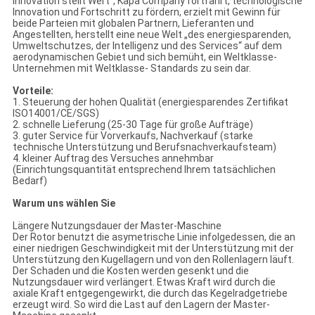
Innovation stellt Wert“, Kapa Company fortfährt, technologische
Innovation und Fortschritt zu fördern, erzielt mit Gewinn für
beide Parteien mit globalen Partnern, Lieferanten und
Angestellten, herstellt eine neue Welt „des energiesparenden,
Umweltschutzes, der Intelligenz und des Services“ auf dem
aerodynamischen Gebiet und sich bemüht, ein Weltklasse-
Unternehmen mit Weltklasse- Standards zu sein dar.
Vorteile:
1. Steuerung der hohen Qualität (energiesparendes Zertifikat
ISO14001/CE/SGS)
2. schnelle Lieferung (25-30 Tage für große Aufträge)
3. guter Service für Vorverkaufs, Nachverkauf (starke
technische Unterstützung und Berufsnachverkaufsteam)
4. kleiner Auftrag des Versuches annehmbar
(Einrichtungsquantität entsprechend Ihrem tatsächlichen
Bedarf)
Warum uns wählen Sie
Längere Nutzungsdauer der Master-Maschine
Der Rotor benutzt die asymetrische Linie infolgedessen, die an
einer niedrigen Geschwindigkeit mit der Unterstützung mit der
Unterstützung den Kugellagern und von den Rollenlagern läuft.
Der Schaden und die Kosten werden gesenkt und die
Nutzungsdauer wird verlängert. Etwas Kraft wird durch die
axiale Kraft entgegengewirkt, die durch das Kegelradgetriebe
erzeugt wird. So wird die Last auf den Lagern der Master-