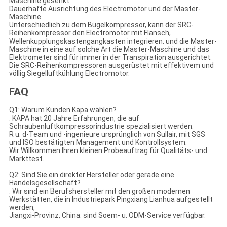
Maschine gesenkt.
Dauerhafte Ausrichtung des Electromotor und der Master-
Maschine
Unterschiedlich zu dem Bügelkompressor, kann der SRC-
Reihenkompressor den Electromotor mit Flansch,
Wellenkupplungskastengangkasten integrieren. und die Master-
Maschine in eine auf solche Art die Master-Maschine und das
Elektrometer sind für immer in der Transpiration ausgerichtet.
Die SRC-Reihenkompressoren ausgerüstet mit effektivem und
völlig Siegelluftkühlung Electromotor.
FAQ
Q1: Warum Kunden Kapa wählen?
: KAPA hat 20 Jahre Erfahrungen, die auf
Schraubenluftkompressorindustrie spezialisiert werden.
R u. d-Team und -ingenieure ursprünglich von Sullair, mit SGS
und ISO bestätigten Management und Kontrollsystem.
Wir Willkommen Ihren kleinen Probeauftrag für Qualitäts- und
Markttest.
Q2: Sind Sie ein direkter Hersteller oder gerade eine
Handelsgesellschaft?
: Wir sind ein Berufshersteller mit den großen modernen
Werkstätten, die in Industriepark Pingxiang Lianhua aufgestellt
werden,
Jiangxi-Provinz, China. sind Soem- u. ODM-Service verfügbar.