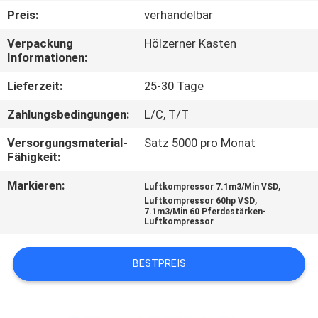
Preis:
verhandelbar
QUALITÄTSKONTROLLE
Verpackung
Hölzerner Kasten
Informationen:
KONTAKT
Lieferzeit:
25-30 Tage
MIT
Zahlungsbedingungen:
L/C, T/T
UNS
Versorgungsmaterial-
Satz 5000 pro Monat
Fähigkeit:
NEUIGKEITEN
Markieren:
,
Luftkompressor 7.1m3/Min VSD
,
Luftkompressor 60hp VSD
SITEMAP
7.1m3/Min 60 Pferdestärken-
Luftkompressor
PRIVACY
BESTPREIS
POLICY