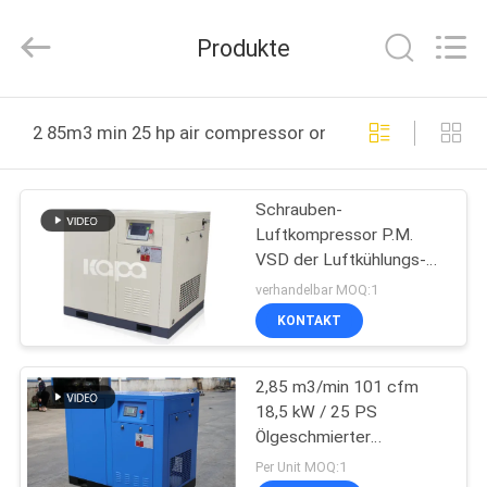
Kapa
Gas
Technology
Produkte
Co.,Ltd.
All
Rights
Reserved.
ZU
2 85m3 min 25 hp air compressor online manufacture
HAUSE
Schrauben-
PRODUKTE
Luftkompressor P.M.
VSD der Luftkühlungs-
VIDEOS
18.5kw 25Hp
verhandelbar MOQ:1
2.85m3/Min VSD
KONTAKT
ÜBER
2,85 m3/min 101 cfm
UNS
18,5 kW / 25 PS
Ölgeschmierter
WERKSBESICHTIGUNG
Schraubenluftkompressor
Per Unit MOQ:1