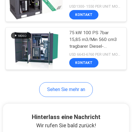
Industrie
USD1300- 1550 PER UNIT MOQ:1
Rotationsschraubluftkompress
KONTAKT
75 kW 100 PS 7bar
15,85 m3/Min 560 cm3
tragbarer Diesel-
Schraubluftkompressor
USD 6643-6760 PER UNIT MOQ:1
KONTAKT
Sehen Sie mehr an
Hinterlass eine Nachricht
Wir rufen Sie bald zurück!