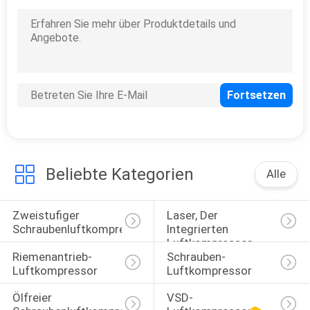
Beliebte Kategorien
Alle
Zweistufiger 
Laser, Der 
Schraubenluftkompressor
Integrierten 
Luftkompressor 
Riemenantrieb-
Schrauben-
Schneidet
Luftkompressor
Luftkompressor
Ölfreier 
VSD-