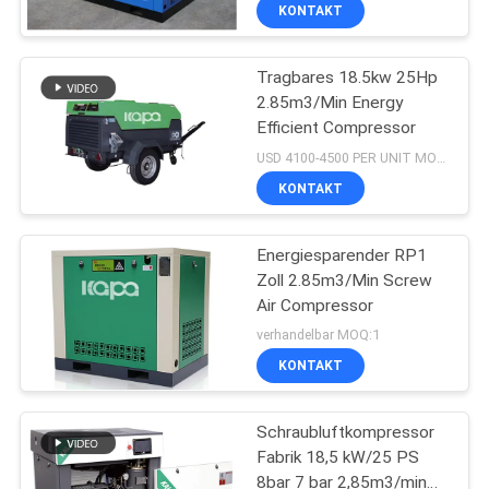
Hanbell Airend
KONTAKT
QUALITÄTSKONTROLLE
Tragbares 18.5kw 25Hp
2.85m3/Min Energy
KONTAKT
Efficient Compressor
MIT
USD 4100-4500 PER UNIT MOQ:1
UNS
KONTAKT
NEUIGKEITEN
Energiesparender RP1
Zoll 2.85m3/Min Screw
Air Compressor
SITEMAP
verhandelbar MOQ:1
KONTAKT
PRIVACY
POLICY
Schraubluftkompressor
Fabrik 18,5 kW/25 PS
8bar 7 bar 2,85m3/min