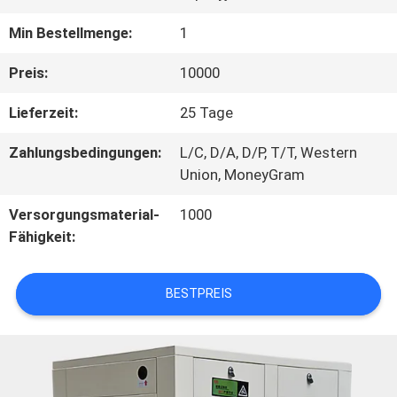
WERKSBESICHTIGUNG
Min Bestellmenge:
1
Preis:
10000
QUALITÄTSKONTROLLE
Lieferzeit:
25 Tage
Zahlungsbedingungen:
L/C, D/A, D/P, T/T, Western
KONTAKT
Union, MoneyGram
MIT
Versorgungsmaterial-
1000
UNS
Fähigkeit:
BESTPREIS
NEUIGKEITEN
SITEMAP