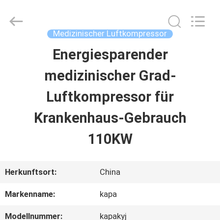
Jiangxi
Kapa
Gas
Technology
Medizinischer Luftkompressor
Co.,Ltd.
All
Energiesparender
ZU
Rights
Reserved.
medizinischer Grad-
HAUSE
Luftkompressor für
PRODUKTE
Krankenhaus-Gebrauch
110KW
VIDEOS
Herkunftsort:
China
ÜBER
Markenname:
kapa
UNS
Modellnummer:
kapakyj