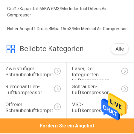
Große Kapazität 65KW 6M3/Min Industrial Oilless Air
Compressor
Hoher Auspuff-Druck 4Mpa 15m3/Min Medical Air Compressor
Beliebte Kategorien
Alle
Zweistufiger 
Laser, Der 
Schraubenluftkompressor
Integrierten 
Luftkompressor 
Riemenantrieb-
Schrauben-
Schneidet
Luftkompressor
Luftkompressor
Ölfreier 
VSD-
Schraubenluftkompressor
Luftkompressor
Medizinischer 
Industrieller 
Fordern Sie ein Angebot
Luftkompressor
Schrauben-