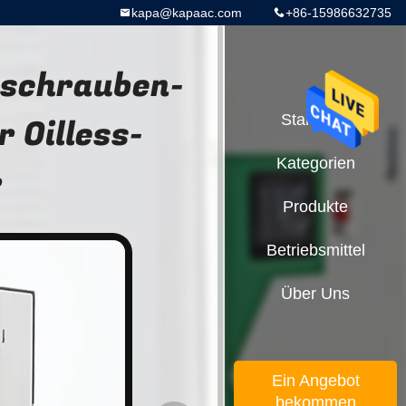
kapa@kapaac.com
+86-15986632735
hschrauben-
 Oilless-
Startseite
Kategorien
r
Produkte
Betriebsmittel
Über Uns
Ein Angebot
bekommen