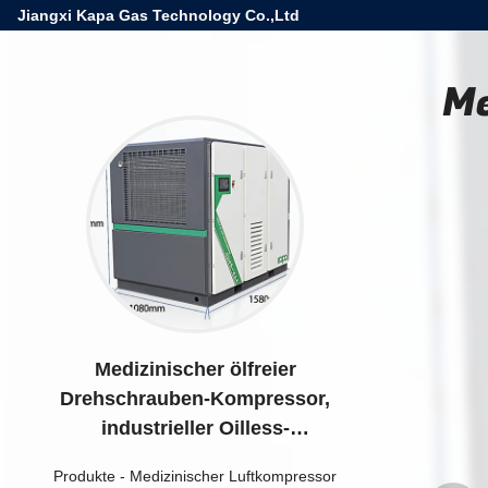
Jiangxi Kapa Gas Technology Co.,Ltd
Me
Medizinischer ölfreier
Drehschrauben-Kompressor,
industrieller Oilless-
Luftkompressor
Produkte
-
Medizinischer Luftkompressor