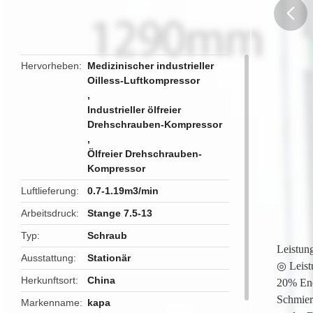
butto
Hervorheben
Medizinischer industrieller
Oilless-Luftkompressor
,
Industrieller ölfreier
Drehschrauben-Kompressor
,
Ölfreier Drehschrauben-
Kompressor
Luftlieferung
0.7-1.19m3/min
Arbeitsdruck
Stange 7.5-13
Typ
Schraub
Leistung
Ausstattung
Stationär
◎ Leist
Herkunftsort
China
20% Ene
Schmier
Markenname
kapa