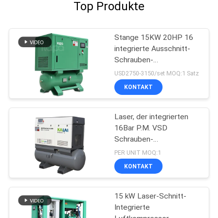
Top Produkte
Stange 15KW 20HP 16
integrierte Ausschnitt-
Schrauben-
Luftkompressor Laser-
USD2750-3150/set MOQ:1 Satz
4In1
KONTAKT
Laser, der integrierten
16Bar P.M. VSD
Schrauben-
Luftkompressor 4In1
PER UNIT MOQ:1
22kw 30hp schneidet
KONTAKT
15 kW Laser-Schnitt-
Integrierte