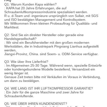
FAQ
Q1: Warum Kunden Kapa wählen?
: KAPA hat 20 Jahre Erfahrungen, die auf
Schraubenluftkompressorindustrie spezialisiert werden.
R u. d-Team und -ingenieure ursprünglich von Sullair, mit SGS
und ISO bestätigten Management und Kontrollsystem.
Wir Willkommen Ihren kleinen Probeauftrag für Qualitäts- und
Markttest.
Q2: Sind Sie ein direkter Hersteller oder gerade eine
Handelsgesellschaft?
: Wir sind ein Berufshersteller mit den großen modernen
Werkstätten, die in Industriepark Pingxiang Lianhua aufgestellt
werden,
Jiangxi-Provinz, China. sind Soem- u. ODM-Service verfügbar.
Q3: Wie über Ihre Lieferfrist?
: Im Allgemeinen 25-30 Tage. Während wenn, spezielle Entwürfe
oder kundengebundene Modelle bestellend, Versandzeit ein
wenig länger ist.
Genaue Zeit treten bitte mit Verkäufen im Voraus in Verbindung,
um dann zu bestätigen.
Q4: WIE LANG IST IHR LUFTKOMPRESSOR GARANTIE?
: Ein Jahr für die ganze Maschine und zwei Jahre für
Schraubenluftende.
Q5: WIE ÜBER IHREN KUNDENDIENST?