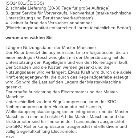
ISO14001/CE/SGS)
2. schnelle Lieferung (20-30 Tage für große Aufträge)
3. guter Service für Vorverkaufs, Nachverkauf (starke technische
Unterstützung und Berufsnachverkaufsteam)
4. kleiner Auftrag des Versuches annehmbar
(Einrichtungsquantität entsprechend Ihrem tatsächlichen Bedarf)
warum uns wählen Sie
Längere Nutzungsdauer der Master-Maschine
Der Rotor benutzt die asymetrische Linie infolgedessen, die an
einer niedrigen Geschwindigkeit mit der Unterstützung mit der
Unterstützung den Kugellagern und von den Rollenlagern läuft.
Der Schaden und die Kosten werden gesenkt und die
Nutzungsdauer wird verlängert. Etwas Kraft wird durch die axiale
Kraft entgegengewirkt, die durch das Kegelradgetriebe erzeugt
wird. So wird die Last auf den Lagern der Master-Maschine
gesenkt.
Dauerhafte Ausrichtung des Electromotor und der Master-
Maschine
Unterschiedlich zu dem Bügelkompressor, kann der SRC-
Reihenkompressor den Electromotor mit Flansch,
Wellenkupplungskastengangkasten integrieren. und die Master-
Maschine in eine auf solche Art die Master-Maschine und das
Elektrometer sind für immer in der Transpiration ausgerichtet.
Die SRC-Reihenkompressoren ausgerüstet mit effektivem und
völlig Siegelluftkühlung Electromotor.