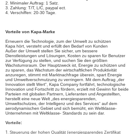
2. Minimaler Auftrag: 1 Satz.
3. Zahlung: T/T, L/C, paypal ect.
4. Verschiffen: 20-30 Tage.
Vorteile von Kapa-Marke
Erneuern die Technologie, zum der Umwelt zu schützen
Kapa hört, versteht und erfüllt den Bedarf von Kunden
Außer der Umwelt stellen Sie sicher, um bessere
Dienstleistungen und Lösungen, Kosten zu sparen für Benutzer
zur Verfügung zu stellen, und suchen Sie den größten
Wachstumsraum. Der Hauptzweck ist, Energie zu schützen und
zu sparen, das Wachstum der wirtschaftlichen Produktivität
anzuregen, stimmt mit Marktnachfrage überein, spart Energie
und Umweltverschmutzung zu verringern. Mit dem Auftrag „der
Innovation stellt Wert“, Kapa Company fortfährt, technologische
Innovation und Fortschritt zu fördern, erzielt mit Gewinn für beide
Parteien mit globalen Partnern, Lieferanten und Angestellten,
herstellt eine neue Welt „des energiesparenden,
Umweltschutzes, der Intelligenz und des Services“ auf dem
aerodynamischen Gebiet und sich bemüht, ein Weltklasse-
Unternehmen mit Weltklasse- Standards zu sein dar.
Vorteile:
1.
Steuerung der hohen Qualität (energiesparendes Zertifikat