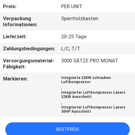
Preis:
PER UNIT
QUALITÄTSKONTROLLE
Verpackung
Sperrholzkasten
Informationen:
KONTAKT
Lieferzeit:
20-25 Tage
MIT
Zahlungsbedingungen:
L/C, T/T
UNS
Versorgungsmaterial-
3000 SÄTZE PRO MONAT
Fähigkeit:
NEUIGKEITEN
Markieren:
Integrierte 22KW schrauben
Luftkompressor
,
SITEMAP
Integrierter Luftkompressor Lasers
22KW Ausschnitt
,
Integrierter Luftkompressor Lasers
PRIVACY
30HP Ausschnitt
POLICY
BESTPREIS