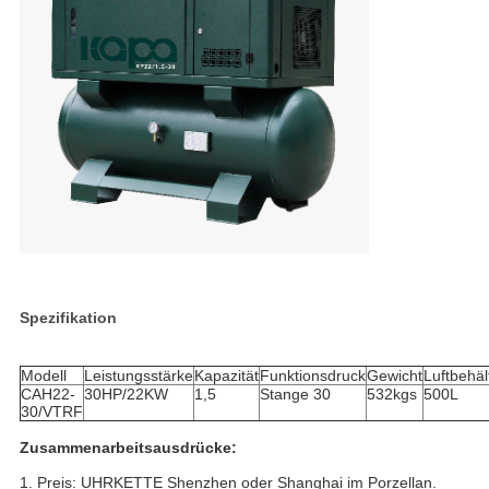
Spezifikation
Modell
Leistungsstärke
Kapazität
Funktionsdruck
Gewicht
Luftbehäl
CAH22-
30HP/22KW
1,5
Stange 30
532kgs
500L
30/VTRF
Zusammenarbeitsausdrücke:
1.
Preis: UHRKETTE Shenzhen oder Shanghai im Porzellan.