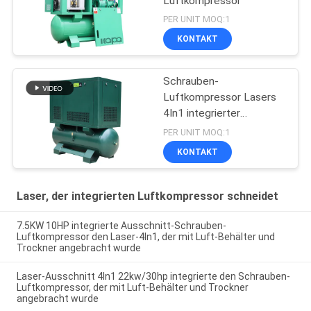
Luftkompressor
PER UNIT MOQ:1
KONTAKT
Schrauben-
Luftkompressor Lasers
4In1 integrierter
18.5Kw/25Hp 25Bar
PER UNIT MOQ:1
Ausschnitt
KONTAKT
Laser, der integrierten Luftkompressor schneidet
7.5KW 10HP integrierte Ausschnitt-Schrauben-
Luftkompressor den Laser-4In1, der mit Luft-Behälter und
Trockner angebracht wurde
Laser-Ausschnitt 4In1 22kw/30hp integrierte den Schrauben-
Luftkompressor, der mit Luft-Behälter und Trockner
angebracht wurde