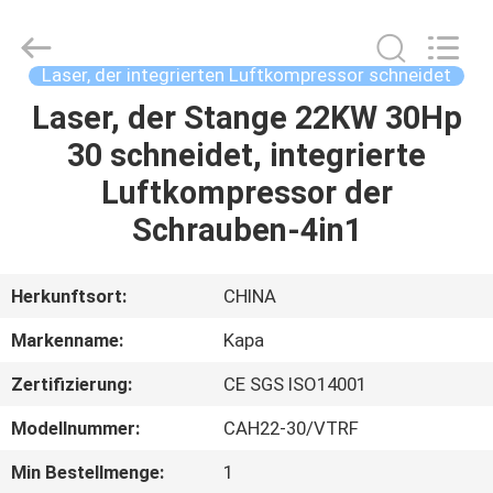
Kapa
Gas
Technology
Co.,Ltd.
All
Laser, der integrierten Luftkompressor schneidet
Rights
Reserved.
Laser, der Stange 22KW 30Hp
ZU
30 schneidet, integrierte
HAUSE
Luftkompressor der
PRODUKTE
Schrauben-4in1
VIDEOS
Herkunftsort:
CHINA
Markenname:
Kapa
ÜBER
Zertifizierung:
CE SGS ISO14001
UNS
Modellnummer:
CAH22-30/VTRF
WERKSBESICHTIGUNG
Min Bestellmenge:
1